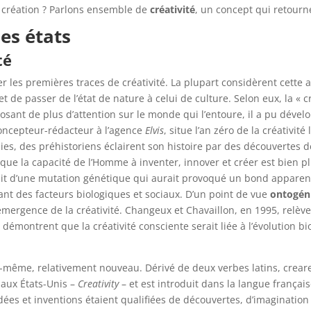
e création ? Parlons ensemble de
créativité
, un concept qui retourn
ses états
ité
r les premières traces de créativité. La plupart considèrent cett
et de passer de l’état de nature à celui de culture. Selon eux, la « 
posant de plus d’attention sur le monde qui l’entoure, il a pu dév
oncepteur-rédacteur à l’agence
Elvis
, situe l’an zéro de la créativit
es, des préhistoriens éclairent son histoire par des découvertes d
que la capacité de l’Homme à inventer, innover et créer est bien pl
ait d’une mutation génétique qui aurait provoqué un bond apparent 
tant des facteurs biologiques et sociaux. D’un point de vue
ontogén
’émergence de la créativité. Changeux et Chavaillon, en 1995, re
 démontrent que la créativité consciente serait liée à l’évolution 
i-même, relativement nouveau. Dérivé de deux verbes latins, creare (c
aux États-Unis –
Creativity
– et est introduit dans la langue françai
dées et inventions étaient qualifiées de découvertes, d’imaginati