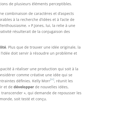
ations de plusieurs éléments perceptibles.
une combinaison de caractères et d’aspects
ables à la recherche d’idées et à l’acte de
 l’enthousiasme. » P.Jones, lui, la relie à une
créativité résulterait de la conjugaison des
lité
. Plus que de trouver une idée originale, la
e, l’idée doit servir à résoudre un problème et
apacité à réaliser une production qui soit à la
 considérer comme créative une idée qui se
[iii]
ntraintes définies. Kelly Morr
, réunit les
ir et de
développer
de nouvelles idées,
, « transcender », qui demande de repousser les
 monde, soit testé et conçu.