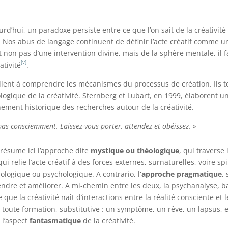
urd’hui, un paradoxe persiste entre ce que l’on sait de la créativit
 » … Nos abus de langage continuent de définir l’acte créatif comm
it non pas d’une intervention divine, mais de la sphère mentale, il
[v]
ativité
.
tellent à comprendre les mécanismes du processus de création. Ils t
logique de la créativité. Sternberg et Lubart, en 1999, élaborent u
ement historique des recherches autour de la créativité.
as consciemment. Laissez-vous porter, attendez et obéissez. »
 résume ici l’approche dite
mystique ou théologique
, qui traverse
qui relie l’acte créatif à des forces externes, surnaturelles, voire sp
logique ou psychologique. A contrario, l
’approche pragmatique
,
endre et améliorer. A mi-chemin entre les deux, la psychanalyse, b
que la créativité naît d’interactions entre la réalité consciente e
en toute formation, substitutive : un symptôme, un rêve, un lapsus,
t l’aspect
fantasmatique
de la créativité.