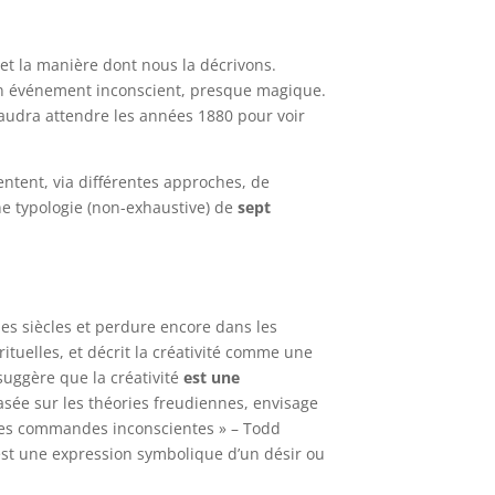
é et la manière dont nous la décrivons.
e un événement inconscient, presque magique.
 faudra attendre les années 1880 pour voir
entent, via différentes approches, de
ne typologie (non-exhaustive) de
sept
 les siècles et perdure encore dans les
irituelles, et décrit la créativité comme une
 suggère que la créativité
est une
asée sur les théories freudiennes, envisage
t les commandes inconscientes » – Todd
 est une expression symbolique d’un désir ou