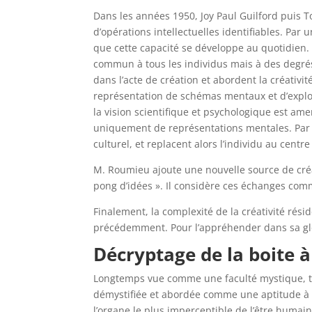
Dans les années 1950, Joy Paul Guilford puis 
d’opérations intellectuelles identifiables. Par 
que cette capacité se développe au quotidien. 
commun à tous les individus mais à des degrés 
dans l’acte de création et abordent la créativi
représentation de schémas mentaux et d’explor
la vision scientifique et psychologique est am
uniquement de représentations mentales. Pa
culturel, et replacent alors l’individu au centre
M. Roumieu ajoute une nouvelle source de créa
pong d’idées ». Il considère ces échanges com
Finalement, la complexité de la créativité rés
précédemment. Pour l’appréhender dans sa globali
Décryptage de la boite à
Longtemps vue comme une faculté mystique, tena
démystifiée et abordée comme une aptitude à p
l’organe le plus imperceptible de l’être humain