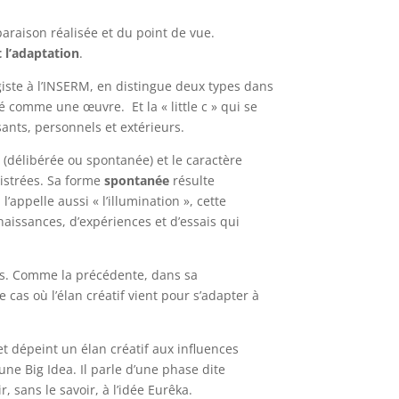
paraison réalisée et du point de vue.
et l’adaptation
.
ogiste à l’INSERM, en distingue deux types dans
té comme une œuvre. Et la « little c » qui se
sants, personnels et extérieurs.
é (délibérée ou spontanée) et le caractère
istrées. Sa forme
spontanée
résulte
appelle aussi « l’illumination », cette
naissances, d’expériences et d’essais qui
ies. Comme la précédente, dans sa
 cas où l’élan créatif vient pour s’adapter à
et dépeint un élan créatif aux influences
ne Big Idea. Il parle d’une phase dite
 sans le savoir, à l’idée Eurêka.