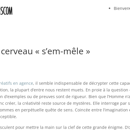
Bienven
e cerveau « s’em-mêle »
créatifs en agence
, il semble indispensable de décrypter cette capac
tion, la plupart d’entre nous restent muets. En proie à la question «
on d’exemples ou de preuves sont de rigueur. Bien que l’Homme n’ai
 créer, la créativité reste source de mystères. Elle interroge par sa 
ommes en perpétuelle quête de sens. Coincée entre l’imagination et l’
rceptible.
ulent pour mettre la main sur la clef de cette grande énigme. D’où 