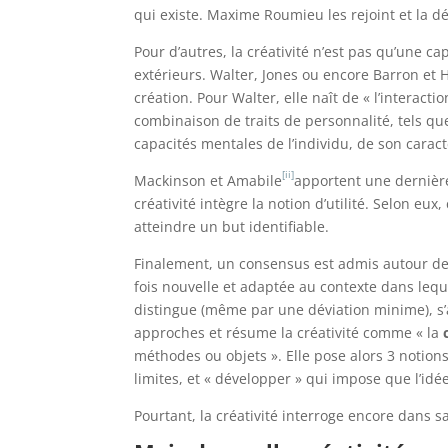
qui existe. Maxime Roumieu les rejoint et la d
Pour d’autres, la créativité n’est pas qu’une ca
extérieurs. Walter, Jones ou encore Barron et 
création. Pour Walter, elle naît de « l’interaction
combinaison de traits de personnalité, tels que la
capacités mentales de l’individu, de son cara
[ii]
Mackinson et Amabile
apportent une dernièr
créativité intègre la notion d’utilité. Selon eux
atteindre un but identifiable.
Finalement, un consensus est admis autour de la 
fois nouvelle et adaptée au contexte dans lequ
distingue (même par une déviation minime), s’ad
approches et résume la créativité comme « la
méthodes ou objets ». Elle pose alors 3 notions
limites, et « développer » qui impose que l’idé
Pourtant, la créativité interroge encore dans s