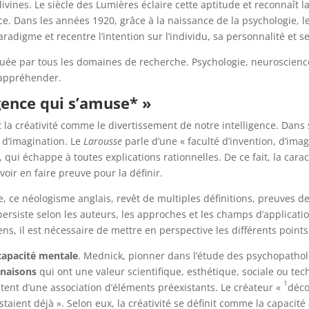
divines. Le siècle des Lumières éclaire cette aptitude et reconnaît la
nce. Dans les années 1920, grâce à la naissance de la psychologie, 
adigme et recentre l’intention sur l’individu, sa personnalité et s
séquée par tous les domaines de recherche. Psychologie, neuroscien
l’appréhender.
ligence qui s’amuse* »
it la créativité comme le divertissement de notre intelligence. Da
 d’imagination. Le
Larousse
parle d’une « faculté d’invention, d’imag
 qui échappe à toutes explications rationnelles. De ce fait, la car
voir en faire preuve pour la définir.
, ce néologisme anglais, revêt de multiples définitions, preuves de
persiste selon les auteurs, les approches et les champs d’applicati
sens, il est nécessaire de mettre en perspective les différents point
capacité mentale
. Mednick, pionner dans l’étude des psychopatholog
inaisons
qui ont une valeur scientifique, esthétique, sociale ou tec
1
tent d’une association d’éléments préexistants. Le créateur «
déco
staient déjà ». Selon eux, la créativité se définit comme la capacité