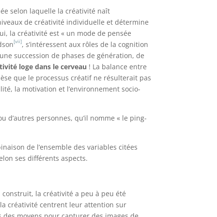
ée selon laquelle la créativité naît
 niveaux de créativité individuelle et détermine
i, la créativité est « un mode de pensée
[vii]
idson
, s’intéressent aux rôles de la cognition
t une succession de phases de génération, de
ativité loge dans le cerveau
! La balance entre
se que le processus créatif ne résulterait pas
nalité, la motivation et l’environnement socio-
ou d’autres personnes, qu’il nomme « le ping-
binaison de l’ensemble des variables citées
elon ses différents aspects.
onstruit, la créativité a peu à peu été
 créativité centrent leur attention sur
ues des moyens pour capturer des images de