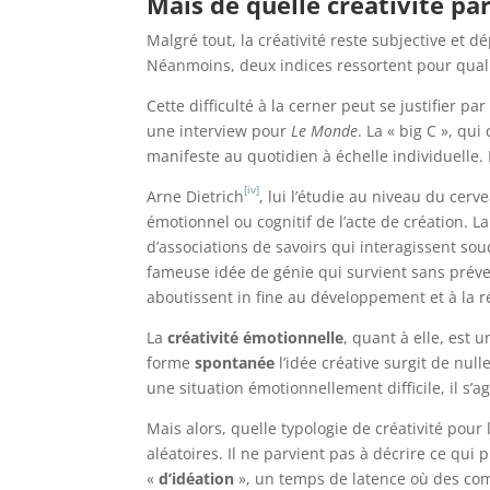
Mais de quelle créativité pa
Malgré tout, la créativité reste subjective et 
Néanmoins, deux indices ressortent pour quali
Cette difficulté à la cerner peut se justifier 
une interview pour
Le Monde
. La « big C », qu
manifeste au quotidien à échelle individuelle. D
[iv]
Arne Dietrich
, lui l’étudie au niveau du cer
émotionnel ou cognitif de l’acte de création. L
d’associations de savoirs qui interagissent sou
fameuse idée de génie qui survient sans prév
aboutissent in fine au développement et à la ré
La
créativité émotionnelle
, quant à elle, est
forme
spontanée
l’idée créative surgit de null
une situation émotionnellement difficile, il s’a
Mais alors, quelle typologie de créativité pour
aléatoires. Il ne parvient pas à décrire ce qu
«
d’idéation
», un temps de latence où des comb