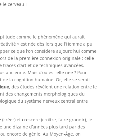
e le cerveau !
e aptitude comme le phénomène qui aurait
créativité » est née dès lors que l’Homme a pu
elopper ce que l’on considère aujourd’hui comme
é lors de la première connexion originale : celle
e traces d’art et de techniques avancées,
us ancienne. Mais d’où est-elle née ? Pour
de la cognition humaine. Or, elle se serait
ique
, des études révèlent une relation entre le
lèvent des changements morphologiques du
biologique du système nerveux central entre
réer) et crescere (croître, faire grandir), le
se une dizaine d’années plus tard par des
on ou encore de génie. Au Moyen-Âge, on