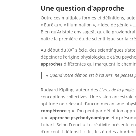
Une question d’approche
Outre ces multiples formes et définitions, aujo
« Eurêka », « illumination », « idée de génie
Bien qu’Aristote envisageât qu’elle proviendra
naitre la première étude scientifique sur la cré
e
Au début du XX
siècle, des scientifiques s’at
dépeindre l’origine physiologique et/ou psycho
approches
différentes qui marquent le chemin
« Quand votre démon est à l’œuvre, ne pensez p
Rudyard Kipling, auteur des
Livres de la Jungle
,
conceptions collectives. Une
vision ancestrale 
aptitude ne relevant d’aucun mécanisme physio
compétence
que l’on peut par définition appr
une
approche psychodynamique
et « présume 
Lubart.
Selon Freud, « la créativité présente 
d’un conflit défensif. ». Ici, les études aborden