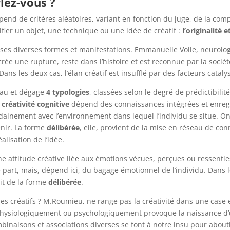
rlez-vous ?
dépend de critères aléatoires, variant en fonction du juge, de la com
fier un objet, une technique ou une idée de créatif :
l’originalité 
par ses diverses formes et manifestations. Emmanuelle Volle, neurol
i crée une rupture, reste dans l’histoire et est reconnue par la socié
ans les deux cas, l’élan créatif est insufflé par des facteurs cataly
veau et dégage
4 typologies
, classées selon le degré de prédictibilit
a
créativité cognitive
dépend des connaissances intégrées et enreg
dainement avec l’environnement dans lequel l’individu se situe. On l’
enir. La forme
délibérée
, elle, provient de la mise en réseau de con
alisation de l’idée.
 une attitude créative liée aux émotions vécues, perçues ou ressent
e part, mais, dépend ici, du bagage émotionnel de l’individu. Dans le
git de la forme
délibérée
.
 les créatifs ? M.Roumieu, ne range pas la créativité dans une case 
i physiologiquement ou psychologiquement provoque la naissance d’u
inaisons et associations diverses se font à notre insu pour aboutir,