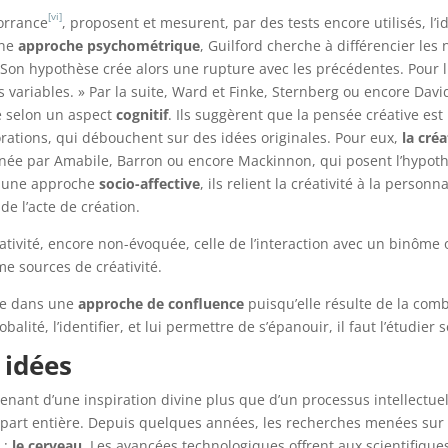
[vi]
Torrance
, proposent et mesurent, par des tests encore utilisés, l’id
une
approche psychométrique
, Guilford cherche à différencier les
Son hypothèse crée alors une rupture avec les précédentes. Pour lu
variables. » Par la suite, Ward et Finke, Sternberg ou encore Dav
té selon un aspect
cognitif
. Ils suggèrent que la pensée créative es
ations, qui débouchent sur des idées originales. Pour eux,
la cré
enée par Amabile, Barron ou encore Mackinnon, qui posent l’hypothè
r une approche
socio-affective
,
ils relient la créativité à la person
 de l’acte de création.
tivité, encore non-évoquée, celle de l’interaction avec un binôme 
me sources de créativité.
ide dans une
approche de confluence
puisqu’elle résulte de la com
té, l’identifier, et lui permettre de s’épanouir, il faut l’étudier s
 idées
nt d’une inspiration divine plus que d’un processus intellectuel c
art entière. Depuis quelques années, les recherches menées sur la
 :
le cerveau
. Les avancées technologiques offrent aux scientifiq