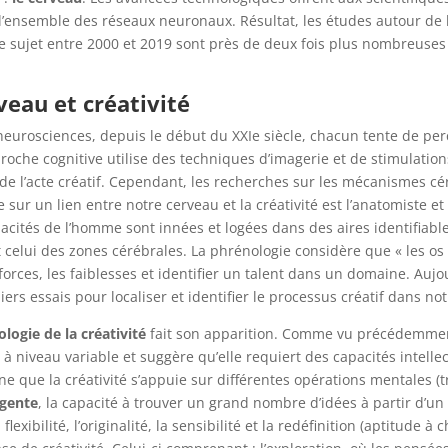
 l’ensemble des réseaux neuronaux. Résultat, les études autour de l
r le sujet entre 2000 et 2019 sont près de deux fois plus nombreuse
eau et créativité
neurosciences, depuis le début du XXIe siècle, chacun tente de per
proche cognitive utilise des techniques d’imagerie et de stimulatio
s de l’acte créatif. Cependant, les recherches sur les mécanismes 
sur un lien entre notre cerveau et la créativité est l’anatomiste e
pacités de l’homme sont innées et logées dans des aires identifiables
celui des zones cérébrales. La phrénologie considère que « les os 
 forces, les faiblesses et identifier un talent dans un domaine. Auj
rs essais pour localiser et identifier le processus créatif dans no
ologie de la créativité
fait son apparition. Comme vu précédemmen
à niveau variable et suggère qu’elle requiert des capacités intellect
ne que la créativité s’appuie sur différentes opérations mentales (tr
rgente
, la capacité à trouver un grand nombre d’idées à partir d’u
flexibilité, l’originalité, la sensibilité et la redéfinition (aptitude 