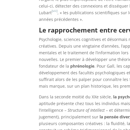
celui-ci, détecter des connexions et disséquer
[viii]
Lubart
, « les publications scientifiques su
années précédentes ».
Le rapprochement entre cerv
Psychologie, sciences cognitives et désormais 
créatives. Depuis une vingtaine d’années, l’ap
mentales et le traitement de l’information lor
nouvelles. Le premier à développer une théorie 
fondateur de la
phrénologie
. Pour Gall, les ca
développement des facultés psychologiques et 
suffirait alors de les palper pour connaître les
mais marque, sur un plan historique, les premie
Dans la seconde moitié du XXe siècle,
la psych
aptitude présente chez tous les individus mais 
l’intelligence –
Structure of Intellect –
et détermi
jugement), principalement sur
la pensée dive
plusieurs composantes créatives : la fluidité, la 