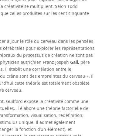
a créativité se multiplient. Selon Todd
s que celles produites sur les cent cinquante
cer à jour le rôle du cerveau dans les pensées
ns cérébrales pour explorer les représentations
cérébraux du processus de création ne sont pas
t physicien autrichien Franz Jospeh
Gall,
père
. Il établit une corrélation entre le
du crâne sont des empreintes du cerveau ». Il
ourd’hui cette théorie est totalement obsolète
tre cerveau.
t, Guilford expose la créativité comme une
uelles. Il élabore une théorie factorielle de
ansformation, visualisation, redéfinition,
n stimulus unique. Il admet également
à changer la fonction d’un élément), et