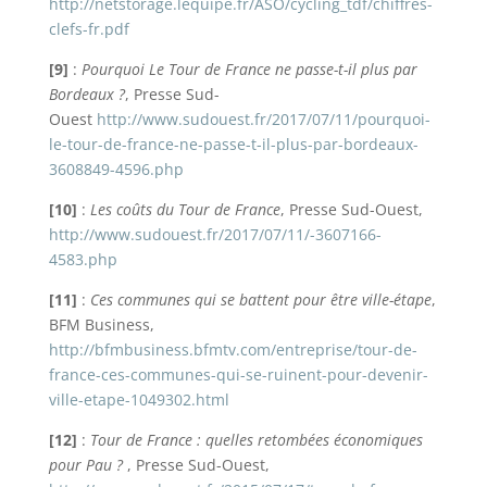
http://netstorage.lequipe.fr/ASO/cycling_tdf/chiffres-
clefs-fr.pdf
[9]
:
Pourquoi Le Tour de France ne passe-t-il plus par
Bordeaux ?
, Presse Sud-
Ouest
http://www.sudouest.fr/2017/07/11/pourquoi-
le-tour-de-france-ne-passe-t-il-plus-par-bordeaux-
3608849-4596.php
[10]
:
Les coûts du Tour de France
, Presse Sud-Ouest,
http://www.sudouest.fr/2017/07/11/-3607166-
4583.php
[11]
:
Ces communes qui se battent pour être ville-étape
,
BFM Business,
http://bfmbusiness.bfmtv.com/entreprise/tour-de-
france-ces-communes-qui-se-ruinent-pour-devenir-
ville-etape-1049302.html
[12]
:
Tour de France : quelles retombées économiques
pour Pau ?
, Presse Sud-Ouest,