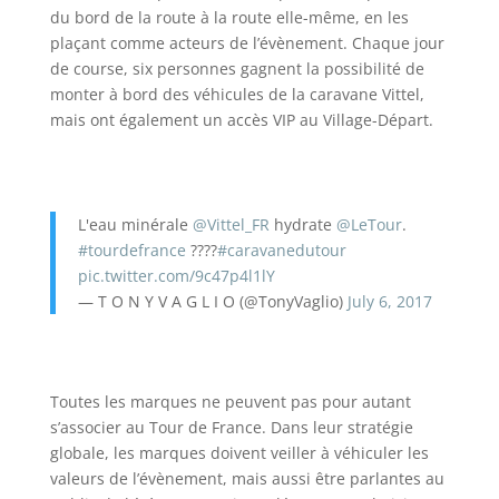
du bord de la route à la route elle-même, en les
plaçant comme acteurs de l’évènement. Chaque jour
de course, six personnes gagnent la possibilité de
monter à bord des véhicules de la caravane Vittel,
mais ont également un accès VIP au Village-Départ.
L'eau minérale
@Vittel_FR
hydrate
@LeTour
.
#tourdefrance
????
#caravanedutour
pic.twitter.com/9c47p4l1lY
— T O N Y V A G L I O (@TonyVaglio)
July 6, 2017
Toutes les marques ne peuvent pas pour autant
s’associer au Tour de France. Dans leur stratégie
globale, les marques doivent veiller à véhiculer les
valeurs de l’évènement, mais aussi être parlantes au