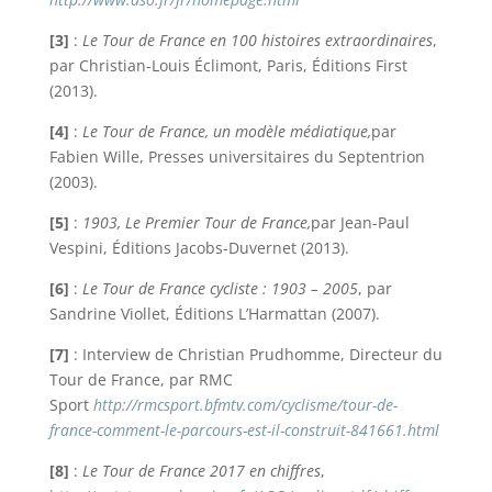
[3]
:
Le Tour de France en 100 histoires extraordinaires
,
par Christian-Louis Éclimont, Paris, Éditions First
(2013).
[4]
:
Le Tour de France, un modèle médiatique,
par
Fabien Wille, Presses universitaires du Septentrion
(2003).
[5]
:
1903, Le Premier Tour de France,
par Jean-Paul
Vespini, Éditions Jacobs-Duvernet (2013).
[6]
:
Le Tour de France cycliste : 1903 – 2005
, par
Sandrine Viollet, Éditions L’Harmattan (2007).
[7]
: Interview de Christian Prudhomme, Directeur du
Tour de France, par RMC
Sport
http://rmcsport.bfmtv.com/cyclisme/tour-de-
france-comment-le-parcours-est-il-construit-841661.html
[8]
:
Le Tour de France 2017 en chiffres
,